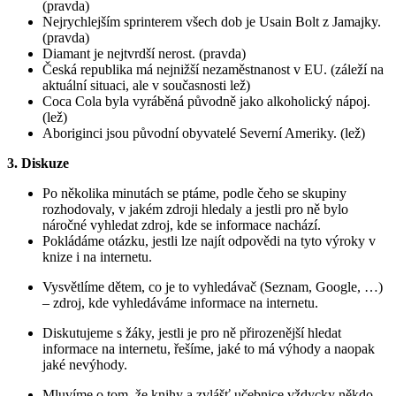
(pravda)
Nejrychlejším sprinterem všech dob je Usain Bolt z Jamajky.
(pravda)
Diamant je nejtvrdší nerost. (pravda)
Česká republika má nejnižší nezaměstnanost v EU. (záleží na
aktuální situaci, ale v současnosti lež)
Coca Cola byla vyráběná původně jako alkoholický nápoj.
(lež)
Aboriginci jsou původní obyvatelé Severní Ameriky. (lež)
3. Diskuze
Po několika minutách se ptáme, podle čeho se skupiny
rozhodovaly, v jakém zdroji hledaly a jestli pro ně bylo
náročné vyhledat zdroj, kde se informace nachází.
Pokládáme otázku, jestli lze najít odpovědi na tyto výroky v
knize i na internetu.
Vysvětlíme dětem, co je to vyhledávač (Seznam, Google, …)
– zdroj, kde vyhledáváme informace na internetu.
Diskutujeme s žáky, jestli je pro ně přirozenější hledat
informace na internetu, řešíme, jaké to má výhody a naopak
jaké nevýhody.
Mluvíme o tom, že knihy a zvlášť učebnice vždycky někdo