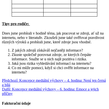
Tipy pro rodiče:
Dnes jsme probírali v hodině téma, jak pracovat se zdroji, ať už na
internetu, nebo v literatuře. Zkoušeli jsme také ověřovat pravdivost
různých výroků a probírali jsme, které zdroje jsou vhodné.
Z jakých zdrojů získáváš nejčastěji informace?
Zkuste společně porovnat zdroje, ze kterých čerpáte
informace. Snažte se u nich najít pozitiva i rizika.
Jaká jsou rizika vyhledávání informací na internetu?
Co mi může pomoci, když si chci ověřit informace na
internetu?
Navigace
Předchozí
Předchozí:
Koncepce mediální výchovy – 4. hodina: Není jen černá
příspěvek:
a bílá
pro
Další
Další:
Koncepce mediální výchovy – 6. hodina: Emoce a jejich
příspěvek
příspěvek:
příčiny
Fakturační údaje