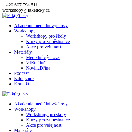
Přeskočit
+ 420 607 794 511
na
workshopy@faketicky.cz
obsah
Akademie mediální výchovy
Workshopy
Workshopy pro školy
Kurzy pro zaměstnance
Akce pro veřejnost
Materiály
Mediální výchova
VIRtuálně
NovinaDřina
Podcast
Kdo jsme?
Kontakt
Akademie mediální výchovy
Workshopy
Workshopy pro školy
Kurzy pro zaměstnance
Akce pro veřejnost
Materiály