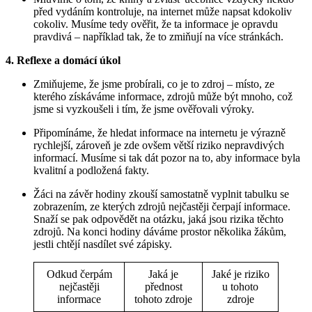
před vydáním kontroluje, na internet může napsat kdokoliv
cokoliv. Musíme tedy ověřit, že ta informace je opravdu
pravdivá – například tak, že to zmiňují na více stránkách.
4. Reflexe a domácí úkol
Zmiňujeme, že jsme probírali, co je to zdroj – místo, ze
kterého získáváme informace, zdrojů může být mnoho, což
jsme si vyzkoušeli i tím, že jsme ověřovali výroky.
Připomínáme, že hledat informace na internetu je výrazně
rychlejší, zároveň je zde ovšem větší riziko nepravdivých
informací. Musíme si tak dát pozor na to, aby informace byla
kvalitní a podložená fakty.
Žáci na závěr hodiny zkouší samostatně vyplnit tabulku se
zobrazením, ze kterých zdrojů nejčastěji čerpají informace.
Snaží se pak odpovědět na otázku, jaká jsou rizika těchto
zdrojů. Na konci hodiny dáváme prostor několika žákům,
jestli chtějí nasdílet své zápisky.
Odkud čerpám
Jaká je
Jaké je riziko
nejčastěji
přednost
u tohoto
informace
tohoto zdroje
zdroje