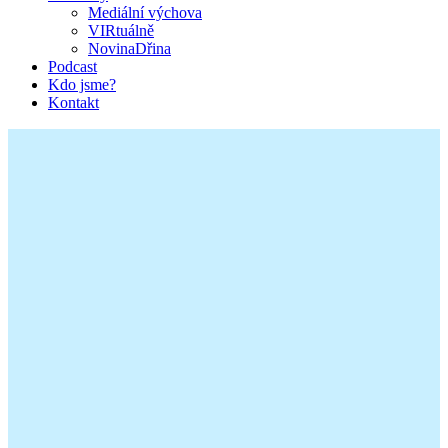
Mediální výchova
VIRtuálně
NovinaDřina
Podcast
Kdo jsme?
Kontakt