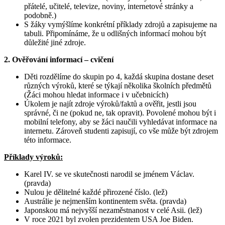
přátelé, učitelé, televize, noviny, internetové stránky a
podobně.)
S žáky vymýšlíme konkrétní příklady zdrojů a zapisujeme na
tabuli. Připomínáme, že u odlišných informací mohou být
důležité jiné zdroje.
2.
Ověřování informací – cvičení
Děti rozdělíme do skupin po 4, každá skupina dostane deset
různých výroků, které se týkají několika školních předmětů
(Žáci mohou hledat informace i v učebnicích)
Úkolem je najít zdroje výroků/faktů a ověřit, jestli jsou
správné, či ne (pokud ne, tak opravit). Povolené mohou být i
mobilní telefony, aby se žáci naučili vyhledávat informace na
internetu. Zároveň studenti zapisují, co vše může být zdrojem
této informace.
Příklady výroků:
Karel IV. se ve skutečnosti narodil se jménem Václav.
(pravda)
Nulou je dělitelné každé přirozené číslo. (lež)
Austrálie je nejmenším kontinentem světa. (pravda)
Japonskou má nejvyšší nezaměstnanost v celé Asii. (lež)
V roce 2021 byl zvolen prezidentem USA Joe Biden.