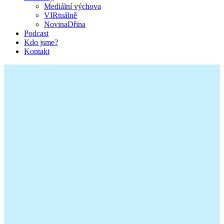
Mediální výchova
VIRtuálně
NovinaDřina
Podcast
Kdo jsme?
Kontakt