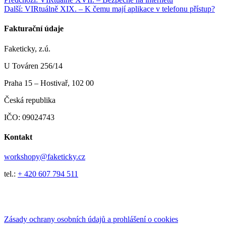
Navigace
Další
příspěvek:
Další:
VIRtuálně XIX. – K čemu mají aplikace v telefonu přístup?
pro
příspěvek:
příspěvek
Fakturační údaje
Faketicky, z.ú.
U Továren 256/14
Praha 15 – Hostivař, 102 00
Česká republika
IČO: 09024743
Kontakt
workshopy@faketicky.cz
tel.:
+ 420 607 794 511
Zásady ochrany osobních údajů a prohlášení o cookies