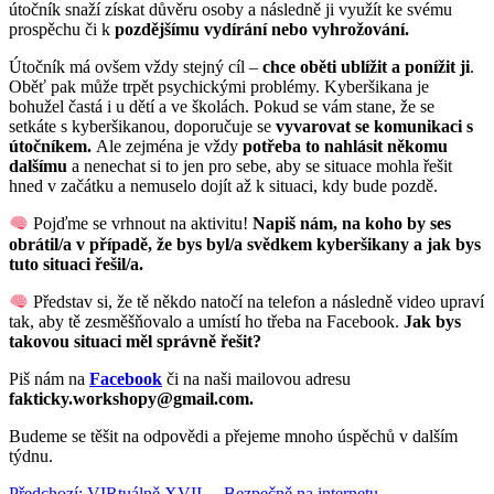
útočník snaží získat důvěru osoby a následně ji využít ke svému
prospěchu či k
pozdějšímu vydírání nebo vyhrožování.
Útočník má ovšem vždy stejný cíl –
chce oběti ublížit a ponížit ji
.
Oběť pak může trpět psychickými problémy. Kyberšikana je
bohužel častá i u dětí a ve školách. Pokud se vám stane, že se
setkáte s kyberšikanou, doporučuje se
vyvarovat se komunikaci s
útočníkem.
Ale zejména je vždy
potřeba to nahlásit někomu
dalšímu
a nenechat si to jen pro sebe, aby se situace mohla řešit
hned v začátku a nemuselo dojít až k situaci, kdy bude pozdě.
Pojďme se vrhnout na aktivitu!
Napiš nám, na koho by ses
obrátil/a v případě, že bys byl/a svědkem kyberšikany a jak bys
tuto situaci řešil/a.
Představ si, že tě někdo natočí na telefon a následně video upraví
tak, aby tě zesměšňovalo a umístí ho třeba na Facebook.
Jak bys
takovou situaci měl správně řešit?
Piš nám na
Facebook
či na naši mailovou adresu
fakticky.workshopy@gmail.com.
Budeme se těšit na odpovědi a přejeme mnoho úspěchů v dalším
týdnu.
Předchozí
Předchozí:
VIRtuálně XVII. – Bezpečně na internetu