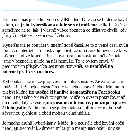
Začínáme náš poslední týden s VIRtuálně! Dneska se budeme bavit
o tom,
co je to kyberšikana a kde se s ní můžeme setkat
. Také se
zaměříme na to, jak ji vlastně vůbec poznat a co dělat ve chvíli, kdy
jí my či někdo v našem okolí čelíme.
Kyberšikana je bohužel v dnešní době častá. Je to z velké části kvůli
tomu, že internet nám poskytuje pocit, že o nás nikdo neví a že když
píšeme hanlivé komentáře schovaní za obrazovkou počítače, tak
jsme v bezpečí a nikdo na nás nemůže. To je ovšem omyl. V
předchozích příspěvcích ses mohl dozvědět, že
nemůžeš na
internet psát vše, co chceš.
Kyberšikana se může projevovat mnoha způsoby. Ze začátku nám
může přijít, že nejde vlastně o nic velkého a závažného. Mohou to
tak být klidně jen
útočné či hanlivé komentáře na Facebooku
nebo u nějakého videa či fotografie. Může to ovšem pokračovat až
do chvíle, kdy se
zveřejňují osobní informace, ponižující zprávy
či fotografie
. Na internetu se potom takové informace mohou šířit
závratnou rychlostí a oběti mohou velmi ublížit.
Je mnoho druhů kyberšikany. Může jít o neustále obtěžování oběti,
nebo její sledování. Zároveň může jít o manipulaci oběti, kdy se