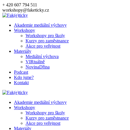
Přeskočit
+ 420 607 794 511
na
workshopy@faketicky.cz
obsah
Akademie mediální výchovy
Workshopy
Workshopy pro školy
Kurzy pro zaměstnance
Akce pro veřejnost
Materiály
Mediální výchova
VIRtuálně
NovinaDřina
Podcast
Kdo jsme?
Kontakt
Akademie mediální výchovy
Workshopy
Workshopy pro školy
Kurzy pro zaměstnance
Akce pro veřejnost
Materiály