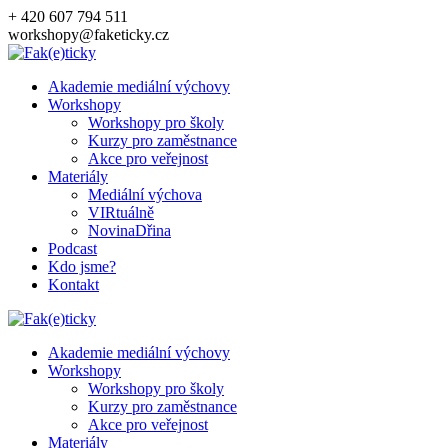
Přeskočit
+ 420 607 794 511
na
workshopy@faketicky.cz
obsah
Akademie mediální výchovy
Workshopy
Workshopy pro školy
Kurzy pro zaměstnance
Akce pro veřejnost
Materiály
Mediální výchova
VIRtuálně
NovinaDřina
Podcast
Kdo jsme?
Kontakt
Akademie mediální výchovy
Workshopy
Workshopy pro školy
Kurzy pro zaměstnance
Akce pro veřejnost
Materiály