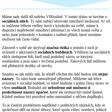
Máme tady další díl našeho VIRtuálně. V tomto týdnu se bavíme o
sociálních sítích
. Ty nám nabízí obrovské množství možností. Ať už
se můžeme během vteřiny bavit s kýmkoliv na světě, máme k
dispozici nepřeberné množství informací ze všech koutů světa a
nebo jsme jednoduše v kontaktu s našimi přáteli, které nemáme
možnost tak často vídat.
Zároveň v sobě ale skrývají
značná rizika
a jedním z nich je
uvíznutí v takzvaných
sociálních bublinách
. Většinou na sociálních
sítích sledujeme lidi, kteří mají podobný názor, se kterými
souhlasíme a jsou nám v lecčems podobní. Takových lidí můžeme
mít přidaných desítky až stovky.
Snadno se tak může stát, že téměř všichni tito lidé budou mít
stejné
názory
. To nám bude samozřejmě příjemné. Můžeme tak lehce
uvíznout v sociální bublině, ve které budeme s jejími členy skoro ve
všem
souhlasit
. Bohužel ale
nebudeme mít možnost si
poslechnout názory opačné
, které ale nemusí být nutně špatné.
Klidně mohou být pravdivé nebo minimálně v něčem doplňující.
To je častým problémem například v politických otázkách, kdy se
společnost dělí na různé tábory, které spolu vůbec nemluví, jelikož