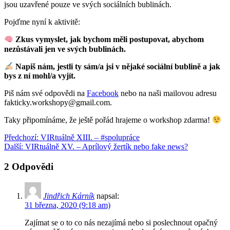
jsou uzavřené pouze ve svých sociálních bublinách.
Pojďme nyní k aktivitě:
Zkus vymyslet, jak bychom měli postupovat, abychom
nezůstávali jen ve svých bublinách.
Napiš nám, jestli ty sám/a jsi v nějaké sociální bublině a jak
bys z ní mohl/a vyjít.
Piš nám své odpovědi na
Facebook
nebo na naši mailovou adresu
fakticky.workshopy@gmail.com.
Taky připomínáme, že ještě pořád hrajeme o workshop zdarma!
Navigace
Předchozí
Předchozí:
VIRtuálně XIII. – #spolupráce
Další
příspěvek:
Další:
VIRtuálně XV. – Aprílový žertík nebo fake news?
pro
příspěvek:
příspěvek
2 Odpovědi
Jindřich Kárník
napsal:
31 března, 2020 (9:18 am)
Zajímat se o to co nás nezajímá nebo si poslechnout opačný