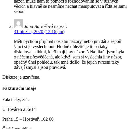
názor, může nám to pomoci s rozhodováním se v různých
věcích a hlavně se nesmíme nechat manipulovat a řídit se sami
sebou
Jana Bartošová
napsal:
31 března, 2020 (12:16 pm)
Měli bychom přijímat i ostatní názory, nebo jim dát alespoň
šanci si je vyslechnout. Hodně důležité je třeba taky
diskutovat s lidmi, kteří mají jiný názor. Několikrát jsem byla
o něčem přesvědčená, ale když jsem si vyslechla jiný názor,
opačný úhel pohledu, tak mně došlo, že jejich tvrzení taky
dávají smysl a jsou pravdivá.
Diskuze je uzavřena.
Fakturační údaje
Faketicky, z.ú.
U Továren 256/14
Praha 15 – Hostivař, 102 00
Česká republika