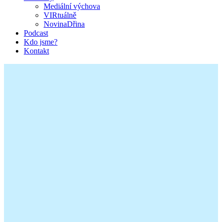
Mediální výchova
VIRtuálně
NovinaDřina
Podcast
Kdo jsme?
Kontakt