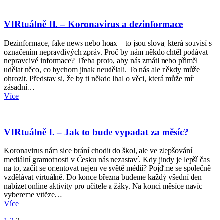
VIRtuálně II. – Koronavirus a dezinformace
Dezinformace, fake news nebo hoax – to jsou slova, která souvisí s
označením nepravdivých zpráv. Proč by nám někdo chtěl podávat
nepravdivé informace? Třeba proto, aby nás zmátl nebo přiměl
udělat něco, co bychom jinak neudělali. To nás ale někdy může
ohrozit. Představ si, že by ti někdo lhal o věci, která může mít
zásadní…
Více
VIRtuálně I. – Jak to bude vypadat za měsíc?
Koronavirus nám sice brání chodit do škol, ale ve zlepšování
mediální gramotnosti v Česku nás nezastaví. Kdy jindy je lepší čas
na to, začít se orientovat nejen ve světě médií? Pojďme se společně
vzdělávat virtuálně. Do konce března budeme každý všední den
nabízet online aktivity pro učitele a žáky. Na konci měsíce navíc
vybereme vítěze…
Více
Stránka
Stránka
Stránka