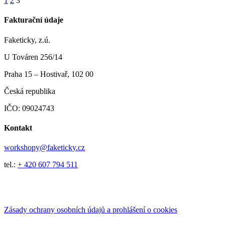
Příspěvek
1
2
3
navigace
Fakturační údaje
Faketicky, z.ú.
U Továren 256/14
Praha 15 – Hostivař, 102 00
Česká republika
IČO: 09024743
Kontakt
workshopy@faketicky.cz
tel.:
+ 420 607 794 511
Zásady ochrany osobních údajů a prohlášení o cookies