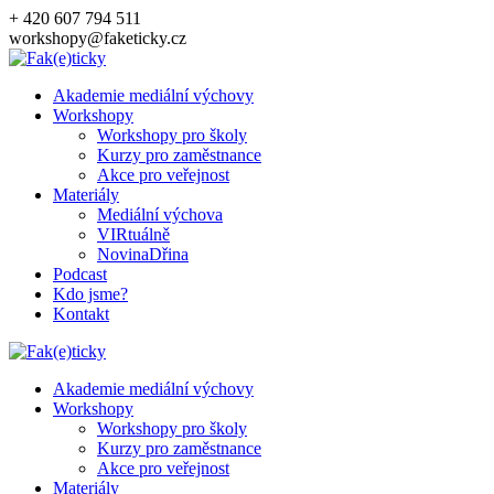
Přeskočit
+ 420 607 794 511
na
workshopy@faketicky.cz
obsah
Akademie mediální výchovy
Workshopy
Workshopy pro školy
Kurzy pro zaměstnance
Akce pro veřejnost
Materiály
Mediální výchova
VIRtuálně
NovinaDřina
Podcast
Kdo jsme?
Kontakt
Akademie mediální výchovy
Workshopy
Workshopy pro školy
Kurzy pro zaměstnance
Akce pro veřejnost
Materiály