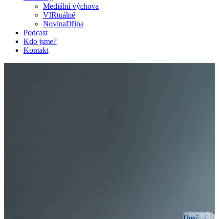
Mediální výchova
VIRtuálně
NovinaDřina
Podcast
Kdo jsme?
Kontakt